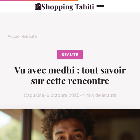
📰
Shopping Tahiti
Accueil
›
Beaute
BEAUTE
Vu avec medhi : tout savoir
sur cette rencontre
Capucine
•
6 octobre 2025
•
4 min de lecture