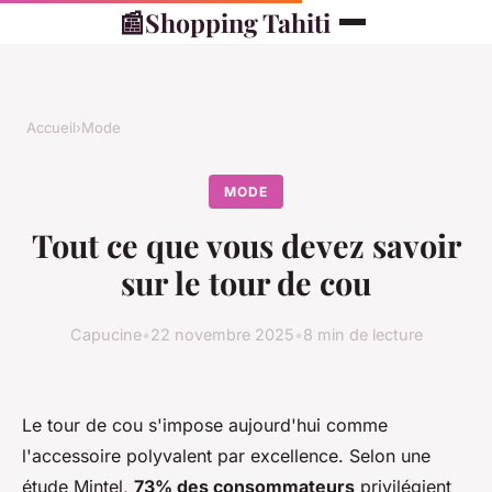
📰
Shopping Tahiti
Accueil
›
Mode
MODE
Tout ce que vous devez savoir
sur le tour de cou
Capucine
•
22 novembre 2025
•
8 min de lecture
Le tour de cou s'impose aujourd'hui comme
l'accessoire polyvalent par excellence. Selon une
étude Mintel,
73% des consommateurs
privilégient