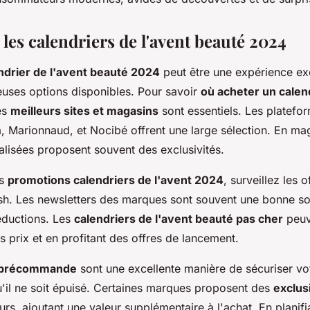
les calendriers de l'avent beauté 2024
ndrier de l'avent beauté 2024
peut être une expérience exc
uses options disponibles. Pour savoir
où acheter un calend
les
meilleurs sites et magasins
sont essentiels. Les platefo
Marionnaud, et Nocibé offrent une large sélection. En mag
alisées proposent souvent des exclusivités.
es
promotions calendriers de l'avent 2024
, surveillez les 
lash. Les newsletters des marques sont souvent une bonne s
éductions. Les
calendriers de l'avent beauté pas cher
peuv
 prix et en profitant des offres de lancement.
e précommande
sont une excellente manière de sécuriser vot
u'il ne soit épuisé. Certaines marques proposent des
exclus
rs, ajoutant une valeur supplémentaire à l'achat. En planifi