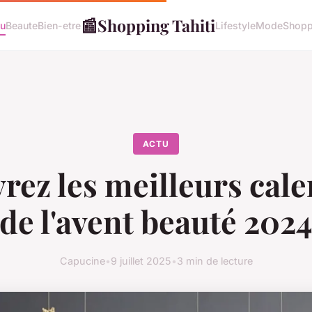
📰
Shopping Tahiti
tu
Beaute
Bien-etre
Lifestyle
Mode
Shopp
ACTU
rez les meilleurs cale
de l'avent beauté 202
Capucine
•
9 juillet 2025
•
3 min de lecture