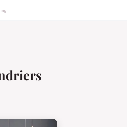
ing
ndriers
4