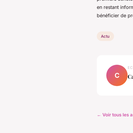
en restant info
bénéficier de pr
Actu
EC
C
C
← Voir tous les a