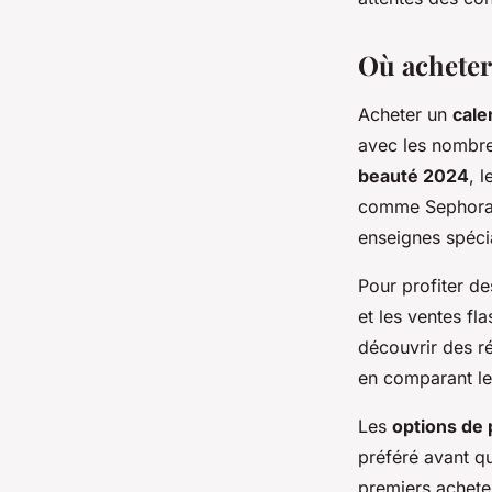
Où acheter 
Acheter un
cale
avec les nombre
beauté 2024
, 
comme Sephora, 
enseignes spéci
Pour profiter d
et les ventes f
découvrir des r
en comparant les
Les
options d
préféré avant q
premiers acheteu