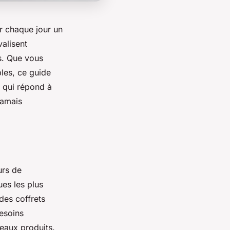
ir chaque jour un
valisent
s. Que vous
les, ce guide
i qui répond à
jamais
urs de
es les plus
 des coffrets
besoins
eaux produits.