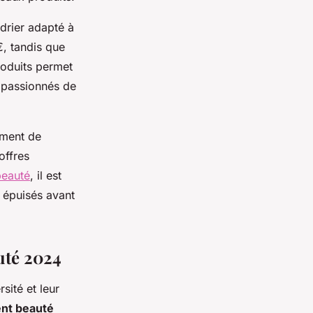
drier adapté à
€, tandis que
roduits permet
 passionnés de
ement de
offres
beauté
, il est
e épuisés avant
auté 2024
rsité et leur
ent beauté