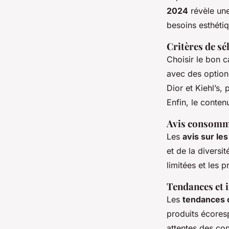
2024
révèle une
besoins esthétiq
Critères de sé
Choisir le bon c
avec des options
Dior et Kiehl’s,
Enfin, le contenu
Avis consomma
Les
avis sur le
et de la diversi
limitées et les 
Tendances et 
Les
tendances c
produits écores
attentes des co