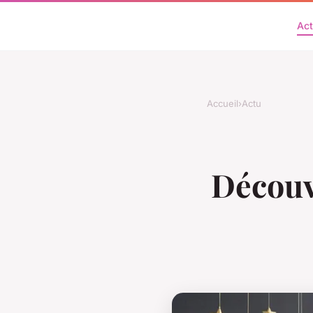
Ac
Accueil
›
Actu
Découv