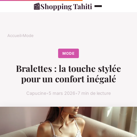
📰
Shopping Tahiti
Accueil
›
Mode
MODE
Bralettes : la touche stylée
pour un confort inégalé
Capucine
•
5 mars 2026
•
7 min de lecture